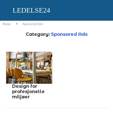
LEDELSE24
Home
Sponsored Ads
Category:
Sponsored Ads
Design for
profesjonelle
miljøer