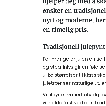
hjelper deg med å sk
ønsker en tradisjonell
nytt og moderne, har v
en rimelig pris.
Tradisjonell julepynt
For mange er julen en tid f
og stearinlys gir en følelse
ulike størrelser til klassi
juletrær ser naturlige ut, 
Vi tilbyr et variert utvalg
vil holde fast ved den tradi