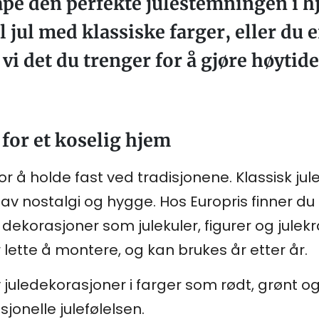
ape den perfekte julestemningen i h
 jul med klassiske farger, eller du e
i det du trenger for å gjøre høytiden
 for et koselig hjem
or å holde fast ved tradisjonene. Klassisk ju
 av nostalgi og hygge. Hos Europris finner du a
ske dekorasjoner som julekuler, figurer og jule
er lette å montere, og kan brukes år etter år.
 av juledekorasjoner i farger som rødt, grønt o
sjonelle julefølelsen.