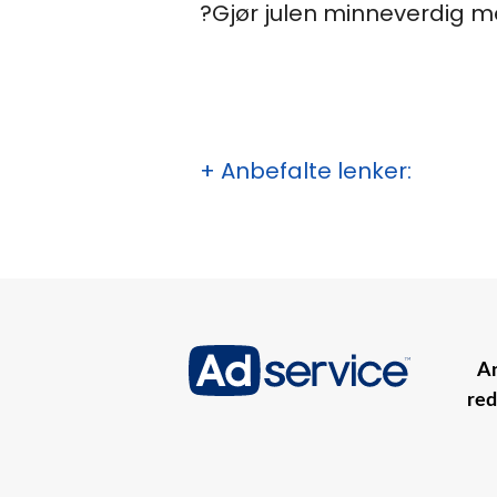
?
Gjør julen minneverdig med
+ Anbefalte lenker:
An
red