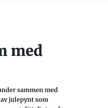
em med
 stunder sammen med
g av julepynt som