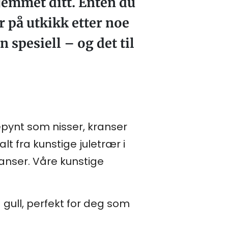
jemmet ditt. Enten du
r på utkikk etter noe
 spesiell – og det til
lepynt som nisser, kranser
lt fra kunstige juletrær i
kranser. Våre kunstige
g gull, perfekt for deg som