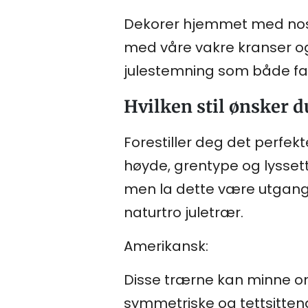
Dekorer hjemmet med nostal
med våre vakre kranser o
julestemning som både fami
Hvilken stil ønsker d
Forestiller deg det perfek
høyde, grentype og lyssett
men la dette være utgangsp
naturtro juletrær.
Amerikansk:
Disse trærne kan minne om
symmetriske og tettsittende