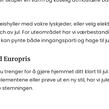
enker skaper en varm og koselig atmosfære b
ishyller med vakre lyskjeder, eller velg elek
uch av jul. For uteområdet har vi værbestand
u kan pynte både inngangsparti og hage til ju
d Europris
du trenger for å gjøre hjemmet ditt klart til j
elementene eller prøve ut en ny stil, har vi j
e stemningen.