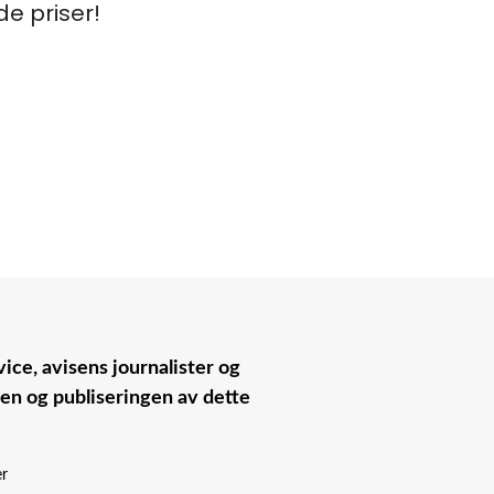
de priser!
ice, avisens journalister og
nen og publiseringen av dette
er