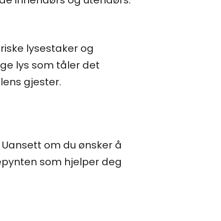
åde innendørs og utendørs.
triske lysestaker og
ige lys som tåler det
lens gjester.
ul. Uansett om du ønsker å
ulepynten som hjelper deg