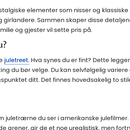
giske elementer som nisser og klassiske jule
g girlandere. Sammen skaper disse detaljen
lie og gjester vil sette pris på.
u?
te
juletreet.
Hva synes du er fint? Dette legger
ing du bør velge. Du kan selvfølgelig variere
unktet ditt. Det finnes hovedsakelig to sti
 juletrærne du ser i amerikanske julefilmer.
 grener, gir de et noe urealistisk, men fortr