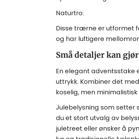
Naturtro:
Disse trærne er utformet f
og har luftigere mellomr
Små detaljer kan gjøre
En elegant adventsstake e
uttrykk. Kombiner det med
koselig, men minimalistisk 
Julebelysning som setter st
du et stort utvalg av bely
juletreet eller ønsker å p