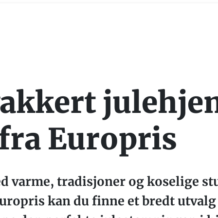
vakkert julehj
 fra Europris
 med varme, tradisjoner og koselige
 Europris kan du finne et bredt utval